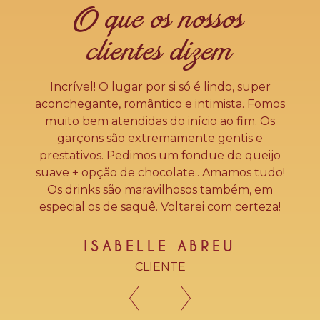
O que os nossos
clientes dizem
! Que
Incrível! O lugar por si só é lindo, super
Nã
e o
aconchegante, romântico e intimista. Fomos
ambi
pre se
muito bem atendidas do início ao fim. Os
atend
lindos
garçons são extremamente gentis e
"B
!
prestativos. Pedimos um fondue de queijo
suave + opção de chocolate.. Amamos tudo!
Os drinks são maravilhosos também, em
HI
especial os de saquê. Voltarei com certeza!
ISABELLE ABREU
CLIENTE